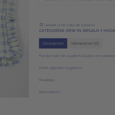
Añadir a Mi Lista de Deseos
PAÑUELOS
CALCETINES
CATEGORÍAS:
NEW IN
,
REGALO Y HOG
Descripción
Valoraciones (0)
Funda cojín de cuadros azules con volante
100% algodón orgánico
Medidas:
55cmx55cm