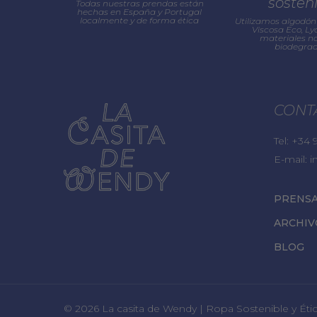
sosten
Todas nuestras prendas están
hechas en España y Portugal
localmente y de forma ética
Utilizamos algodón 
Viscosa Eco, Lyo
materiales na
biodegrad
CONT
Tel:
+34 9
E-mail:
i
PRENS
ARCHIV
BLOG
© 2026 La casita de Wendy | Ropa Sostenible y Ét