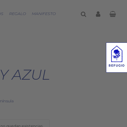
buscar
account
OS
REGALO
MANIFESTO
REFUGIO
Y AZUL
nínsula
 no quedan existencias.