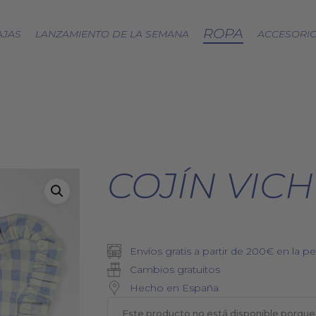
ROPA
AJAS
LANZAMIENTO DE LA SEMANA
ACCESORI
CÁPSULA SPLASH
LOA A LA TIERRA
SPRING
COJÍN VICH
FRESAS SILVESTRES
BJÖRK DRESS
PICNIC
EQUINOCCIO
CÁPSULA SOFT
Envíos gratis a partir de 200€ en la pe
ZERO WASTE
Cambios gratuitos
Hecho en España
Este producto no está disponible porque