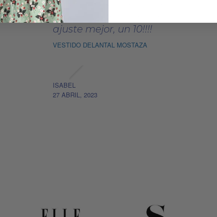
que el modelo del verano
pasado, lo que hace que
ajuste mejor, un 10!!!!
VESTIDO DELANTAL MOSTAZA
ISABEL
27 ABRIL, 2023