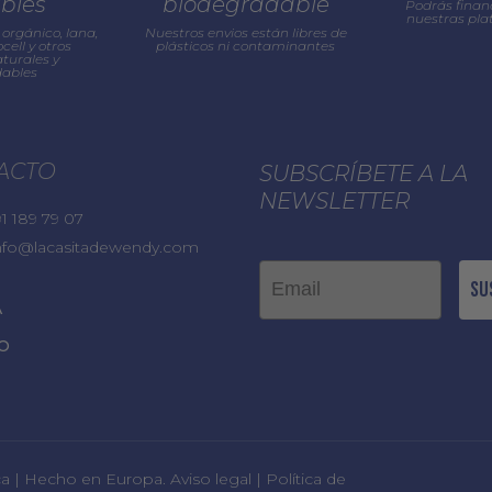
ibles
biodegradable
Podrás finan
nuestras pl
orgánico, lana,
Nuestros envios están libres de
cell y otros
plásticos ni contaminantes
turales y
ables
ACTO
SUBSCRÍBETE A LA
NEWSLETTER
1 189 79 07
nfo@lacasitadewendy.com
Email
Su
A
O
ica | Hecho en Europa.
Aviso legal
|
Política de