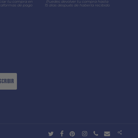
ciar tu compra en
Puedes devolver tu compra hasta
ataformas de pago
15 días después de haberla recibido
scribir
Share
twitter
facebook
pinterest
instagram
phone
email