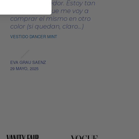
muy favorecedor. Estoy tan
encantada que me voy a
comprar el mismo en otro
color (si quedan, claro...)
VESTIDO DANCER MINT
EVA GRAU SAENZ
29 MAYO, 2025