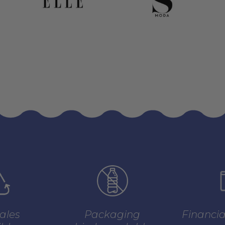
ales
Packaging
Financi