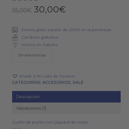
Valorado
1
El
El
30,00
€
5.00
con
55,00
€
de 5 en
precio
precio
base a
valoración
original
actual
de un
cliente
Envíos gratis a partir de 200€ en la península
era:
es:
Cambios gratuitos
55,00€.
30,00€.
Hecho en España
Sin existencias
Añadir a Mi Lista de Deseos
CATEGORÍAS:
ACCESORIOS
,
SALE
Descripción
Valoraciones (1)
Cuello de punto con jaquard de rosas