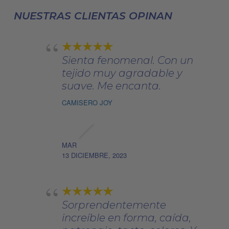
pueden
elegir
NUESTRAS CLIENTAS OPINAN
en
la
página
Sienta fenomenal. Con un
de
tejido muy agradable y
producto
suave. Me encanta.
CAMISERO JOY
MAR
13 DICIEMBRE, 2023
Sorprendentemente
increíble en forma, caída,