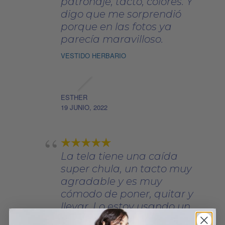
patronaje, tacto, colores. Y
digo que me sorprendió
porque en las fotos ya
parecía maravilloso.
VESTIDO HERBARIO
ESTHER
19 JUNIO, 2022
La tela tiene una caída
super chula, un tacto muy
agradable y es muy
cómodo de poner, quitar y
llevar. Lo estoy usando un
montón!. Lo recomiendo