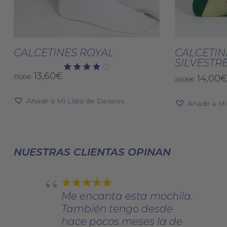
Este
producto
Seleccionar Opciones
Selec
tiene
CALCETINES ROYAL
CALCETIN
SILVESTR
múltiples
El
El
13,60
€
variantes.
El
17,00
€
14,00
Valorado
20,00
€
con
precio
precio
precio
Las
4.00
original
actual
de 5
origin
Añadir a Mi Lista de Deseos
opciones
Añadir a M
era:
es:
era:
se
17,00€.
13,60€.
20,00€
pueden
elegir
NUESTRAS CLIENTAS OPINAN
en
la
página
Me encanta esta mochila.
de
También tengo desde
producto
hace pocos meses la de