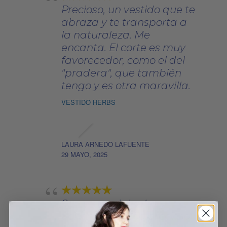
Precioso, un vestido que te
abraza y te transporta a
la naturaleza. Me
encanta. El corte es muy
favorecedor, como el del
"pradera", que también
tengo y es otra maravilla.
VESTIDO HERBS
LAURA ARNEDO LAFUENTE
29 MAYO, 2025
Son muy originales y
tienen un diseño precioso