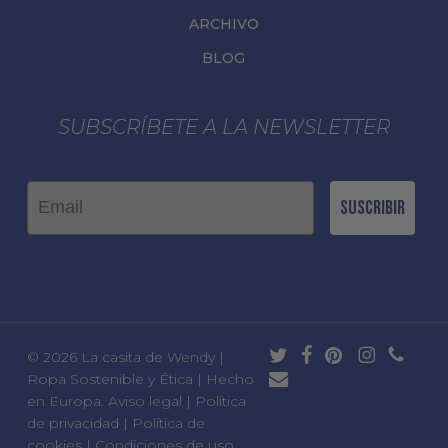
ARCHIVO
BLOG
SUBSCRÍBETE A LA NEWSLETTER
Email
Suscribir
twitter
facebook
pinterest
instagram
phone
© 2026 La casita de Wendy |
email
Ropa Sostenible y Ética | Hecho
en Europa.
Aviso legal
|
Política
de privacidad
|
Política de
cookies
|
Condiciones de uso