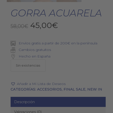
GORRA ACUARELA
El
El
45,00
€
58,00
€
precio
precio
original
actual
Envíos gratis a partir de 200€ en la península
era:
es:
Cambios gratuitos
58,00€.
45,00€.
Hecho en España
Sin existencias
Añadir a Mi Lista de Deseos
CATEGORÍAS:
ACCESORIOS
,
FINAL SALE
,
NEW IN
Descripción
Valoraciones (0)