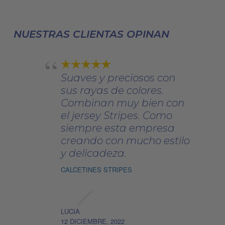
42,00€.
35,00€.
72,00€
se
pueden
elegir
NUESTRAS CLIENTAS OPINAN
en
la
página
Suaves y preciosos con
de
sus rayas de colores.
producto
Combinan muy bien con
el jersey Stripes. Como
siempre esta empresa
creando con mucho estilo
y delicadeza.
CALCETINES STRIPES
LUCIA
12 DICIEMBRE, 2022