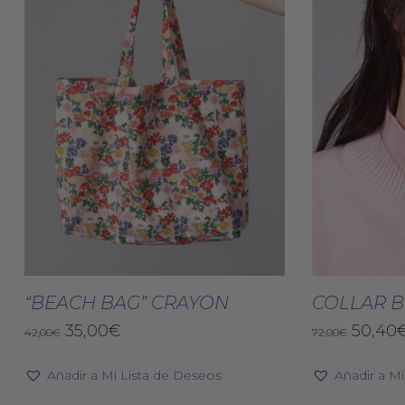
Este
producto
Seleccionar Opciones
Selec
tiene
“BEACH BAG” CRAYON
COLLAR 
múltiples
El
El
El
35,00
€
50,40
42,00
€
72,00
€
variantes.
precio
precio
precio
original
actual
Las
origin
Añadir a Mi Lista de Deseos
Añadir a M
era:
es:
era:
opciones