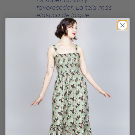
Es súper bonito y
favorecedor. La tela más
elástica de lo que
esperaba, es muy
cómodo. También
bastante largo, como soy
alta no me suelen llegar
los vestidos hasta los pies
y este sí. Me encanta
VESTIDO HERBARIO
CLARA
23 DICIEMBRE, 2022
HABLAN DE NOSOTROS