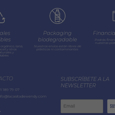
ales
Packaging
Financi
ibles
biodegradable
Podrás finan
nuestras pl
orgánico, lana,
Nuestros envios están libres de
cell y otros
plásticos ni contaminantes
turales y
ables
ACTO
SUBSCRÍBETE A LA
NEWSLETTER
1 189 79 07
nfo@lacasitadewendy.com
Email
Su
A