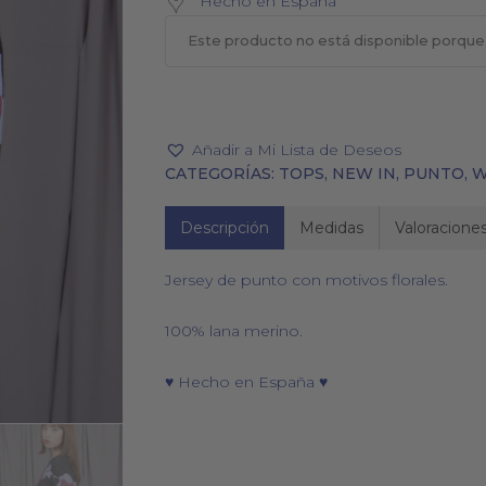
Hecho en España
Este producto no está disponible porque
PAÑUELOS
CALCETINES
Añadir a Mi Lista de Deseos
CATEGORÍAS:
TOPS
,
NEW IN
,
PUNTO
,
W
Descripción
Medidas
Valoraciones
Jersey de punto con motivos florales.
100% lana merino.
♥ Hecho en España ♥