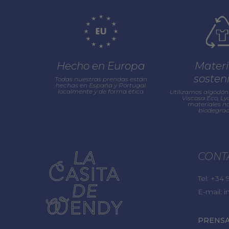
Hecho en Europa
Materi
sosten
Todas nuestras prendas están
hechas en España y Portugal
localmente y de forma ética
Utilizamos algodón 
Viscosa Eco, Lyo
materiales na
biodegrad
CONT
Tel:
+34 9
E-mail:
i
PRENS