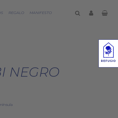
buscar
account
OS
REGALO
MANIFESTO
REFUGIO
BI NEGRO
nínsula