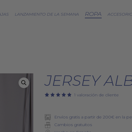
ROPA
AJAS
LANZAMIENTO DE LA SEMANA
ACCESORI
CÁPSULA SPLASH
LOA A LA TIERRA
SPRING
FRESAS SILVESTRES
JERSEY AL
BJÖRK DRESS
PICNIC
EQUINOCCIO
1
valoración de cliente
Valorado
1
CÁPSULA SOFT
5.00
con
ZERO WASTE
de 5 en
base a
Envíos gratis a partir de 200€ en la pe
valoración
de un
Cambios gratuitos
cliente