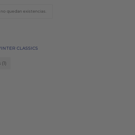
 no quedan existencias.
BOLSOS
COSMÉTICA NATURAL
INTER CLASSICS
 (1)