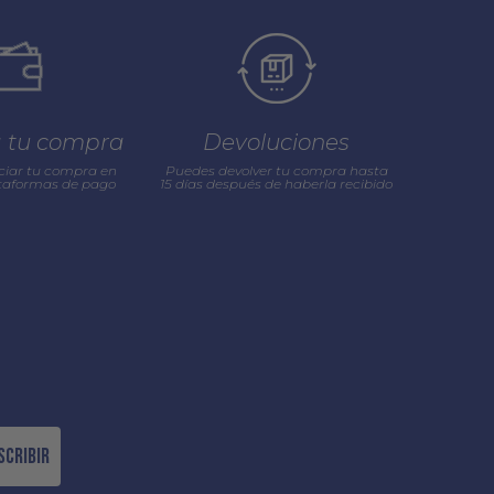
a tu compra
Devoluciones
ciar tu compra en
Puedes devolver tu compra hasta
ataformas de pago
15 días después de haberla recibido
scribir