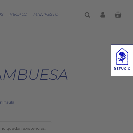
buscar
account
OS
REGALO
MANIFESTO
AMBUESA
REFUGIO
nínsula
 no quedan existencias.