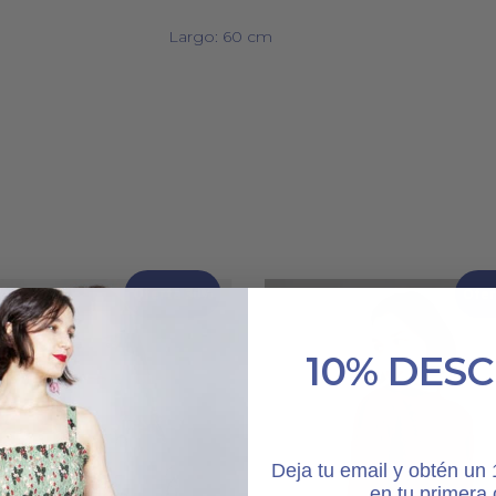
Largo: 60 cm
Oferta 30%
Ofer
10% DES
Deja tu email y obtén u
en tu primera