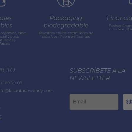
ales
Packaging
Financi
ibles
biodegradable
Podrás finan
nuestras pl
orgánico, lana,
Nuestros envios están libres de
cell y otros
plásticos ni contaminantes
turales y
ables
ACTO
SUBSCRÍBETE A LA
NEWSLETTER
1 189 79 07
nfo@lacasitadewendy.com
Email
Su
A
O