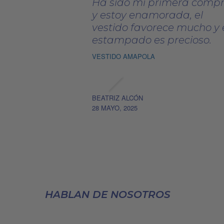
Ha sido mi primera comp
de
y estoy enamorada, el
producto
vestido favorece mucho y 
estampado es precioso.
VESTIDO AMAPOLA
BEATRIZ ALCÓN
28 MAYO, 2025
HABLAN DE NOSOTROS