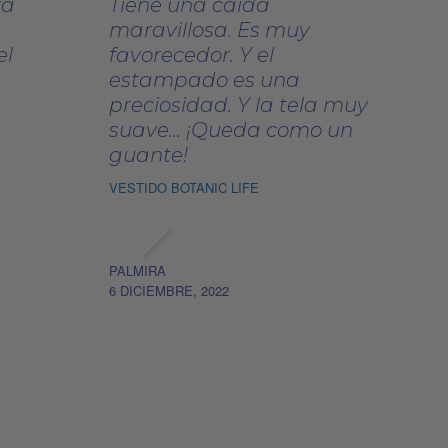
ra
Tiene una caída
de
maravillosa. Es muy
producto
el
favorecedor. Y el
estampado es una
preciosidad. Y la tela muy
suave... ¡Queda como un
guante!
VESTIDO BOTANIC LIFE
PALMIRA
6 DICIEMBRE, 2022