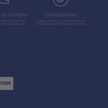
a tu compra
Devoluciones
ciar tu compra en
Puedes devolver tu compra hasta
ataformas de pago
15 días después de haberla recibido
scribir