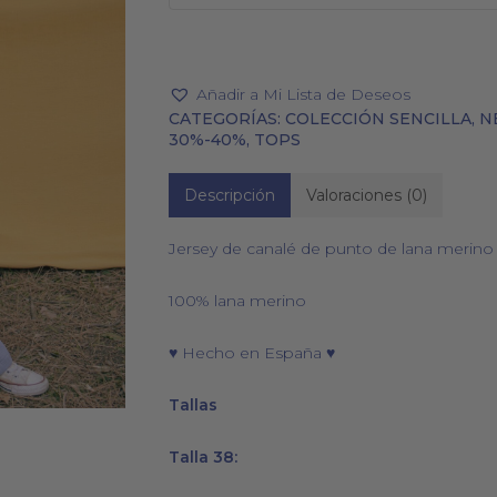
Añadir a Mi Lista de Deseos
CATEGORÍAS:
COLECCIÓN SENCILLA
,
N
PAÑUELOS
CALCETINES
30%-40%
,
TOPS
Descripción
Valoraciones (0)
Jersey de canalé de punto de lana merino e
100% lana merino
♥ Hecho en España ♥
Tallas
Talla 38: