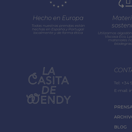
Hecho en Europa
Materi
sosten
Todas nuestras prendas están
hechas en España y Portugal
localmente y de forma ética
Utilizamos algodón 
Viscosa Eco, Lyo
materiales na
biodegrad
CONT
Tel:
+34 9
E-mail:
i
PRENS
ARCHIV
BLOG