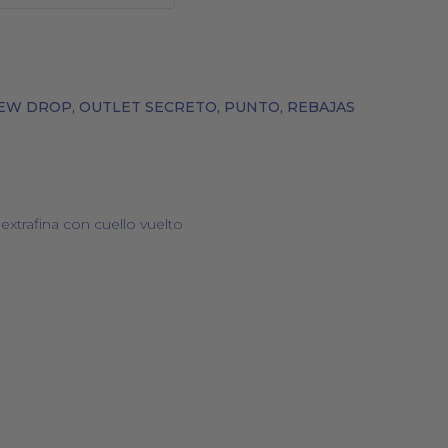
EW DROP
,
OUTLET SECRETO
,
PUNTO
,
REBAJAS
BOLSOS
COSMÉTICA NATURAL
xtrafina con cuello vuelto