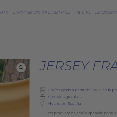
ROPA
AJAS
LANZAMIENTO DE LA SEMANA
ACCESORI
CÁPSULA SPLASH
LOA A LA TIERRA
SPRING
JERSEY FR
FRESAS SILVESTRES
BJÖRK DRESS
PICNIC
EQUINOCCIO
Envíos gratis a partir de 200€ en la pe
CÁPSULA SOFT
Cambios gratuitos
ZERO WASTE
Hecho en España
Este producto no está disponible porque