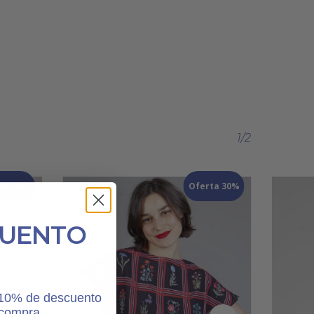
1/2
ta 30%
Oferta 30%
CUENTO
n 10% de descuento
 compra