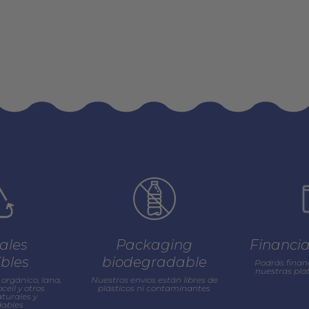
ales
Packaging
Financi
ibles
biodegradable
Podrás finan
nuestras pl
orgánico, lana,
Nuestros envios están libres de
cell y otros
plásticos ni contaminantes
turales y
ables