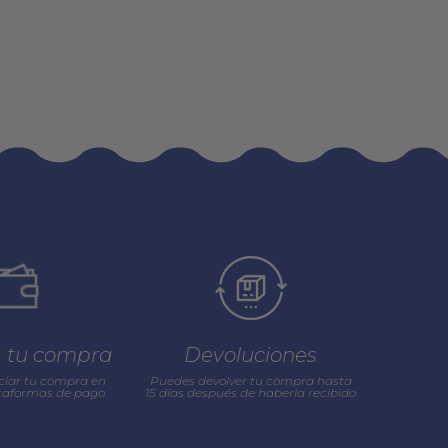
a tu compra
Devoluciones
ciar tu compra en
Puedes devolver tu compra hasta
ataformas de pago
15 días después de haberla recibido