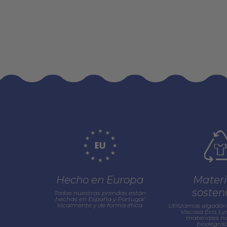
Hecho en Europa
Materi
sosten
Todas nuestras prendas están
hechas en España y Portugal
localmente y de forma ética
Utilizamos algodón 
Viscosa Eco, Lyo
materiales na
biodegrad