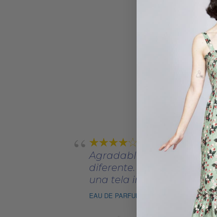
Agradable perfume
diferente. La bolsa es de
una tela increíble
EAU DE PARFUM "HERBARIUM"