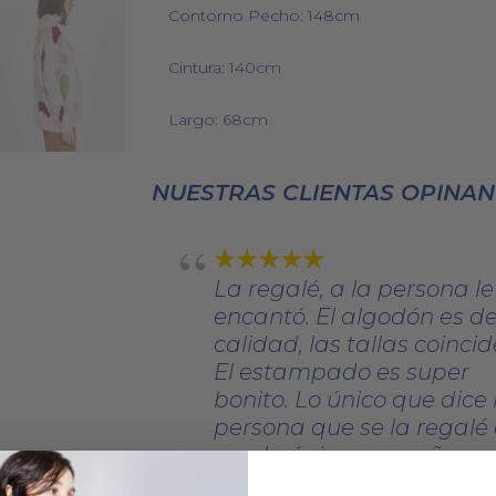
Contorno Pecho: 148cm
Cintura: 140cm
Largo: 68cm
NUESTRAS CLIENTAS OPINAN
La regalé, a la persona le
encantó. El algodón es d
calidad, las tallas coincid
El estampado es super
bonito. Lo único que dice 
persona que se la regalé 
que la única pequeña p
es que el cuello le queda