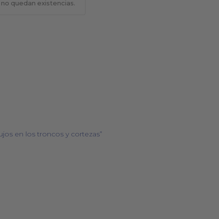
 no quedan existencias.
BOLSOS
COSMÉTICA NATURAL
os en los troncos y cortezas”