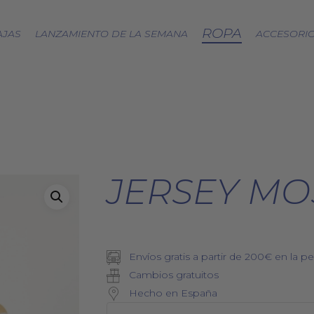
ROPA
AJAS
LANZAMIENTO DE LA SEMANA
ACCESORI
CÁPSULA SPLASH
LOA A LA TIERRA
SPRING
FRESAS SILVESTRES
JERSEY MO
BJÖRK DRESS
PICNIC
EQUINOCCIO
CÁPSULA SOFT
Envíos gratis a partir de 200€ en la pe
ZERO WASTE
Cambios gratuitos
Hecho en España