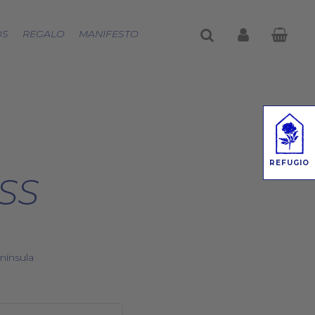
buscar
account
OS
REGALO
MANIFESTO
REFUGIO
SS
nínsula