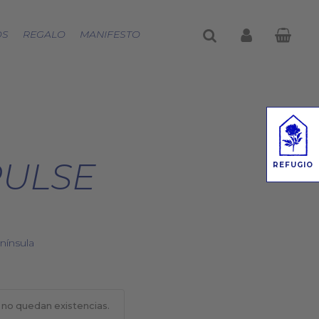
buscar
account
OS
REGALO
MANIFESTO
PULSE
REFUGIO
nínsula
 no quedan existencias.