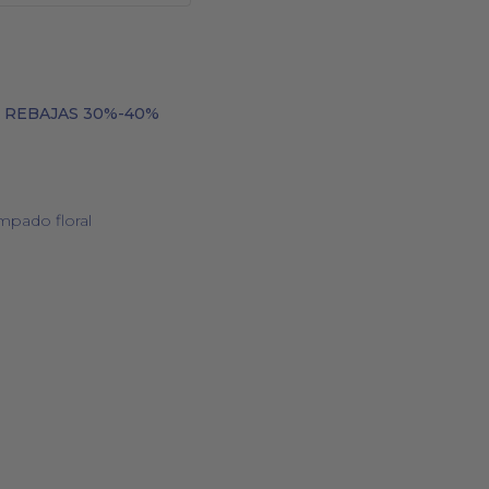
,
REBAJAS 30%-40%
BOLSOS
COSMÉTICA NATURAL
mpado floral