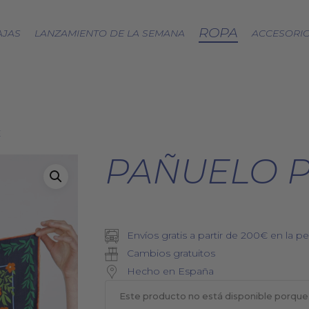
ROPA
AJAS
LANZAMIENTO DE LA SEMANA
ACCESORI
CÁPSULA SPLASH
E
LOA A LA TIERRA
SPRING
PAÑUELO 
FRESAS SILVESTRES
BJÖRK DRESS
PICNIC
EQUINOCCIO
Envíos gratis a partir de 200€ en la pe
CÁPSULA SOFT
Cambios gratuitos
ZERO WASTE
Hecho en España
Este producto no está disponible porque