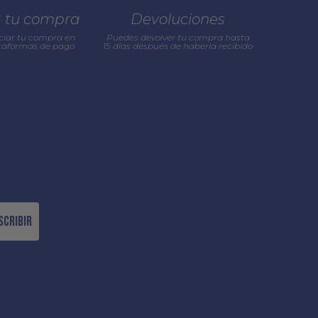
a tu compra
Devoluciones
ciar tu compra en
Puedes devolver tu compra hasta
ataformas de pago
15 días después de haberla recibido
scribir