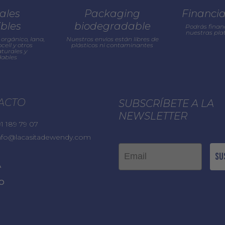
ales
Packaging
Financi
ibles
biodegradable
Podrás finan
nuestras pl
orgánico, lana,
Nuestros envios están libres de
cell y otros
plásticos ni contaminantes
turales y
ables
ACTO
SUBSCRÍBETE A LA
NEWSLETTER
1 189 79 07
nfo@lacasitadewendy.com
Email
Su
A
O