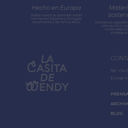
Hecho en Europa
Materi
sosten
Todas nuestras prendas están
hechas en España y Portugal
localmente y de forma ética
Utilizamos algodón 
Viscosa Eco, Lyo
materiales na
biodegrad
CONT
Tel:
+34 9
E-mail:
i
PRENS
ARCHIV
BLOG