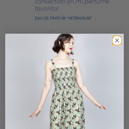
convertido en mi perfume
favorito!
EAU DE PARFUM "HERBARIUM"
ISABEL
7 FEBRERO, 2024
Estampado precioso de
tela fresquita para el
verano.
VESTIDO PRADERA
PATRICIA PASCUAL BLANCO