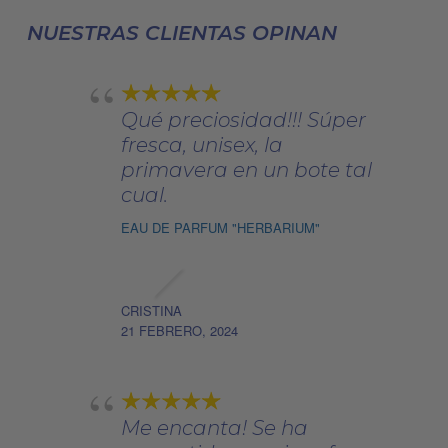
elegir
NUESTRAS CLIENTAS OPINAN
en
la
página
Qué preciosidad!!! Súper
de
fresca, unisex, la
producto
primavera en un bote tal
cual.
EAU DE PARFUM "HERBARIUM"
CRISTINA
21 FEBRERO, 2024
Me encanta! Se ha