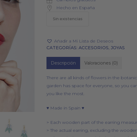
Hecho en España
Sin existencias
PAÑUELOS
CALCETINES
Añadir a Mi Lista de Deseos
CATEGORÍAS:
ACCESORIOS
,
JOYAS
Descripción
Valoraciones (0)
There are all kinds of flowers in the botani
garden has space for everyone, so you ca
you like the most.
♥ Made in Spain ♥
> Each wooden part of the earring meas
> The actual earring, excluding the woode