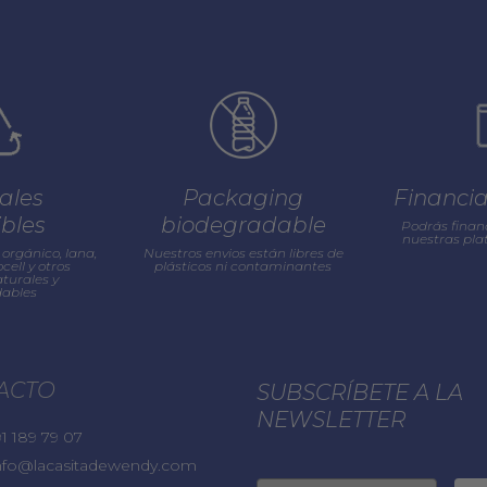
ales
Packaging
Financi
ibles
biodegradable
Podrás finan
nuestras pl
orgánico, lana,
Nuestros envios están libres de
cell y otros
plásticos ni contaminantes
turales y
ables
ACTO
SUBSCRÍBETE A LA
NEWSLETTER
1 189 79 07
nfo@lacasitadewendy.com