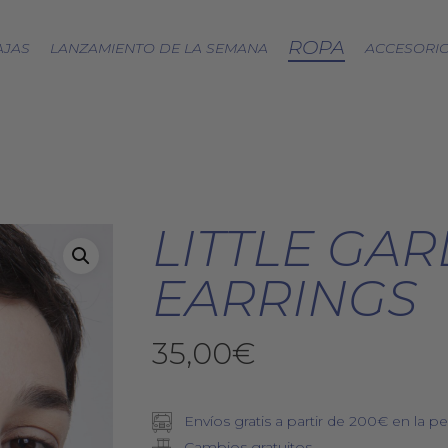
ROPA
AJAS
LANZAMIENTO DE LA SEMANA
ACCESORI
CÁPSULA SPLASH
LOA A LA TIERRA
SPRING
LITTLE GA
FRESAS SILVESTRES
BJÖRK DRESS
EARRINGS
PICNIC
EQUINOCCIO
35,00
€
CÁPSULA SOFT
ZERO WASTE
Envíos gratis a partir de 200€ en la pe
Cambios gratuitos