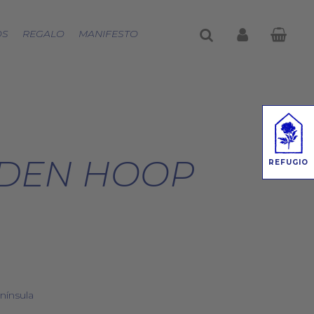
buscar
account
OS
REGALO
MANIFESTO
RDEN HOOP
REFUGIO
nínsula