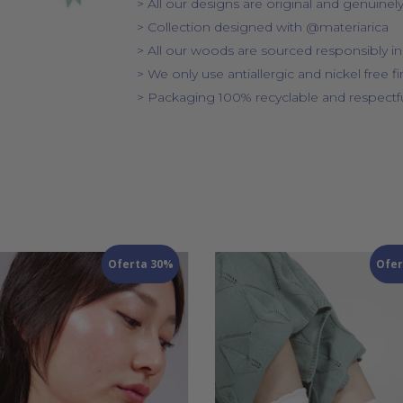
> All our designs are original and genuine
> Collection designed with @materiarica
> All our woods are sourced responsibly i
> We only use antiallergic and nickel free 
> Packaging 100% recyclable and respectfu
Oferta 30%
Ofer