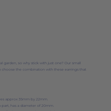
BOLSOS
COSMÉTICA NATURAL
cal garden, so why stick with just one? Our small
n choose the combination with these earrings that
ures approx 35mm by 22mm.
n part, has a diameter of 20mm.