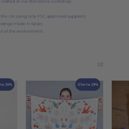
ly crafted at our Barcelona workshop.
n the UK using only FSC approved suppliers.
findings made in Spain.
l of the environment.
1/2
ta 20%
Oferta 29%