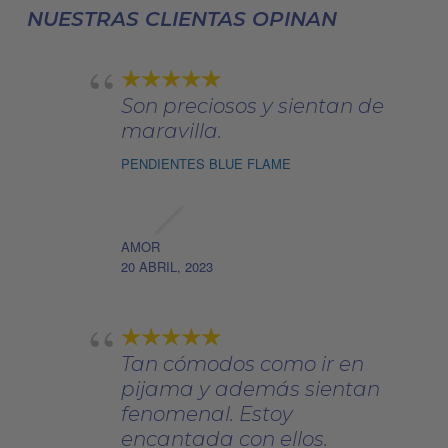
NUESTRAS CLIENTAS OPINAN
en
la
página
Son preciosos y sientan de
de
maravilla.
producto
PENDIENTES BLUE FLAME
AMOR
20 ABRIL, 2023
Tan cómodos como ir en
pijama y además sientan
fenomenal. Estoy
encantada con ellos.