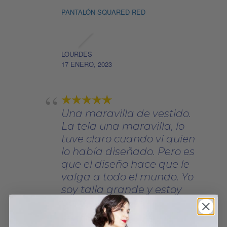
PANTALÓN SQUARED RED
LOURDES
17 ENERO, 2023
Una maravilla de vestido.
La tela una maravilla, lo
tuve claro cuando vi quien
lo había diseñado. Pero es
que el diseño hace que le
valga a todo el mundo. Yo
soy talla grande y estoy
guapisima con él.
VESTIDO BOVARY