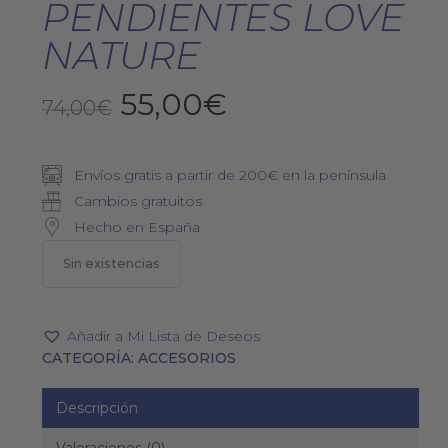
PENDIENTES LOVE
NATURE
El
El
55,00
€
74,00
€
precio
precio
original
actual
Envíos gratis a partir de 200€ en la península
era:
es:
Cambios gratuitos
74,00€.
55,00€.
Hecho en España
Sin existencias
Añadir a Mi Lista de Deseos
CATEGORÍA:
ACCESORIOS
Descripción