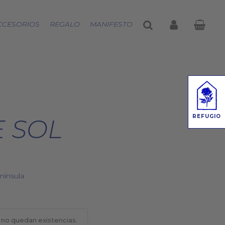
buscar
account
CCESORIOS
REGALO
MANIFESTO
REFUGIO
 SOL
nínsula
 no quedan existencias.