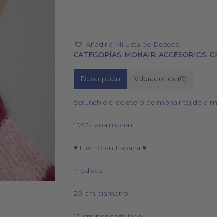
Añadir a Mi Lista de Deseos
CATEGORÍAS:
MOHAIR
,
ACCESORIOS
,
C
PAÑUELOS
CALCETINES
Descripción
Valoraciones (0)
Scrunchie o coletero de mohair tejido a 
100% lana mohair
♥ Hecho en España ♥
Medidas:
20 cm diametro
10 cm por cada lado