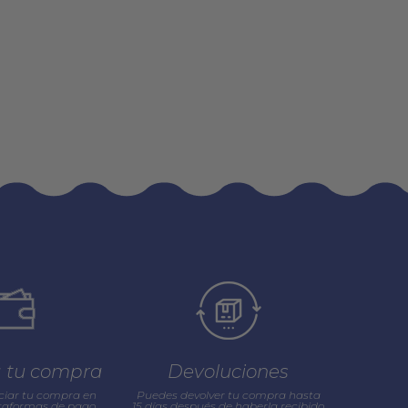
a tu compra
Devoluciones
ciar tu compra en
Puedes devolver tu compra hasta
ataformas de pago
15 días después de haberla recibido