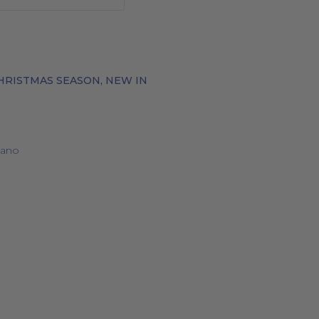
HRISTMAS SEASON
,
NEW IN
BOLSOS
COSMÉTICA NATURAL
mano