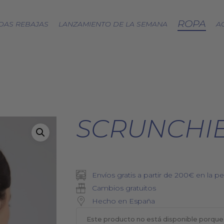
ROPA
DAS REBAJAS
LANZAMIENTO DE LA SEMANA
A
CÁPSULA SPLASH
LOA A LA TIERRA
SPRING
SCRUNCHIE
FRESAS SILVESTRES
BJÖRK DRESS
PICNIC
EQUINOCCIO
CÁPSULA SOFT
Envíos gratis a partir de 200€ en la pe
ZERO WASTE
Cambios gratuitos
Hecho en España
Este producto no está disponible porque