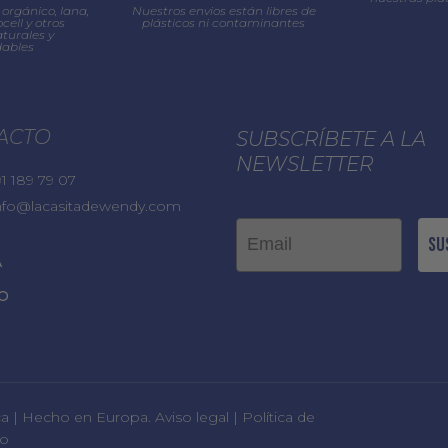
orgánico, lana,
Nuestros envios están libres de
cell y otros
plásticos ni contaminantes
turales y
ables
ACTO
SUBSCRÍBETE A LA
NEWSLETTER
1 189 79 07
nfo@lacasitadewendy.com
Email
Su
A
O
ica | Hecho en Europa.
Aviso legal
|
Política de
so