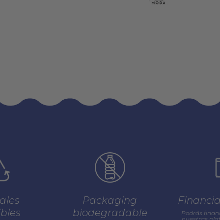
ales
Packaging
Financi
ibles
biodegradable
Podrás finan
nuestras pl