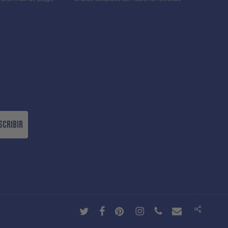
scribir
Share
twitter
facebook
pinterest
instagram
phone
email