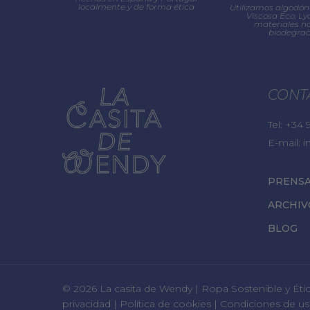
localmente y de forma ética
Utilizamos algodón 
Viscosa Eco, Lyo
materiales na
biodegrad
CONT
Tel:
+34 9
E-mail:
i
PRENS
ARCHIV
BLOG
© 2026 La casita de Wendy | Ropa Sostenible y Ét
privacidad
|
Política de cookies
|
Condiciones de u