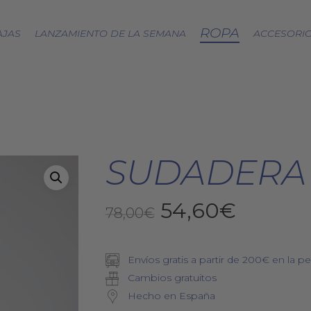
ROPA
AJAS
LANZAMIENTO DE LA SEMANA
ACCESORI
CÁPSULA SPLASH
LOA A LA TIERRA
SPRING
SUDADERA 
FRESAS SILVESTRES
BJÖRK DRESS
El
El
54,60
€
PICNIC
78,00
€
EQUINOCCIO
precio
precio
CÁPSULA SOFT
original
actual
ZERO WASTE
Envíos gratis a partir de 200€ en la pe
era:
es:
Cambios gratuitos
78,00€.
54,60€
Hecho en España