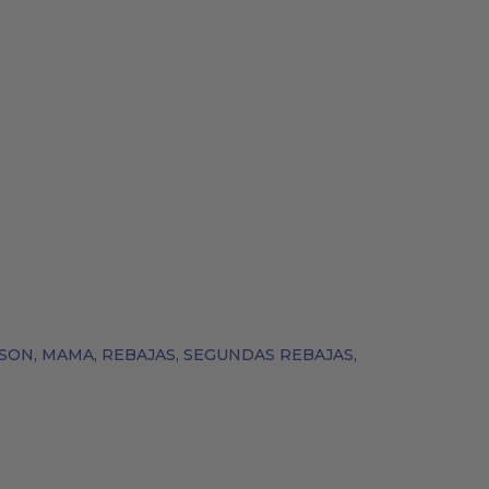
BOLSOS
COSMÉTICA NATURAL
ASON
,
MAMA
,
REBAJAS
,
SEGUNDAS REBAJAS
,