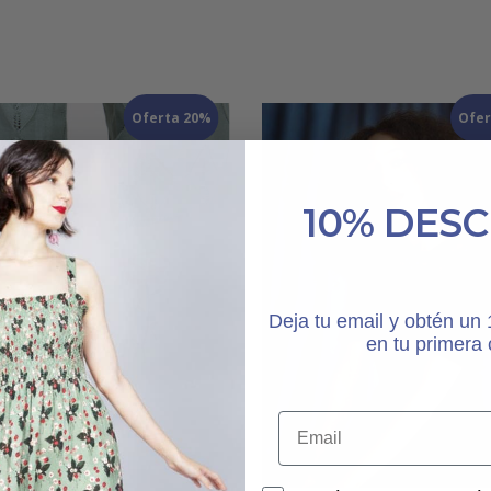
Oferta 20%
Ofer
10% DES
Deja tu email y obtén u
en tu primera
Este
producto