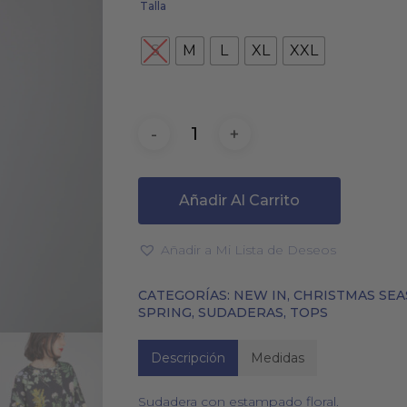
Talla
S
M
L
XL
XXL
PAÑUELOS
CALCETINES
Añadir Al Carrito
Añadir a Mi Lista de Deseos
CATEGORÍAS:
NEW IN
,
CHRISTMAS SE
SPRING
,
SUDADERAS
,
TOPS
Descripción
Medidas
Sudadera con estampado floral.