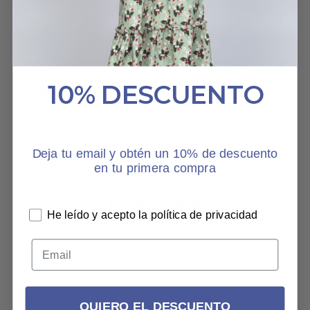
MIASKOVSKY
2 JUNIO, 2025
10% DESCUENTO
HABLAN DE NOSOTROS
Deja tu email y obtén un 10% de descuento
en tu primera compra
He leído y acepto la política de privacidad
QUIERO EL DESCUENTO