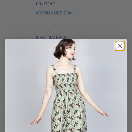
buena.
VESTIDO MEDIEVAL
S.MELISATEVES
2 JUNIO, 2025
Lo más destacable es que
combina con todo y su
tacto suave. Sienta genial
y tiene un tejido de
calidad.
CAMISETA ESCRITORAS