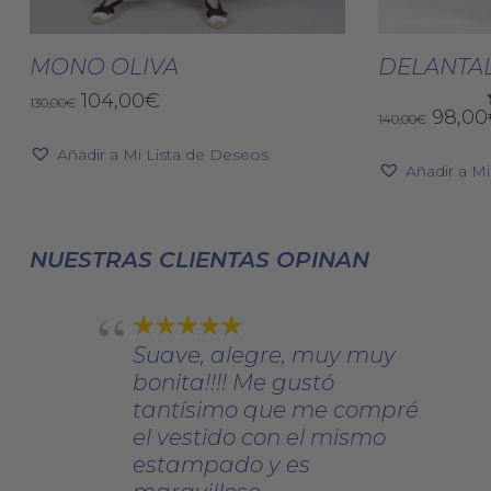
Este
producto
Seleccionar Opciones
Selec
tiene
MONO OLIVA
DELANTAL
múltiples
El
El
104,00
€
130,00
€
El
98,00
variantes.
140,00
€
precio
precio
preci
original
actual
Las
Añadir a Mi Lista de Deseos
origin
era:
es:
Añadir a M
opciones
era:
130,00€.
104,00€.
se
140,0
pueden
NUESTRAS CLIENTAS OPINAN
elegir
en
la
página
Suave, alegre, muy muy
de
bonita!!!! Me gustó
producto
tantísimo que me compré
el vestido con el mismo
estampado y es