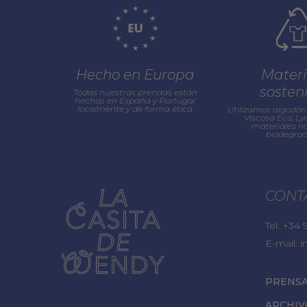
Hecho en Europa
Materi
sosten
Todas nuestras prendas están
hechas en España y Portugal
localmente y de forma ética
Utilizamos algodón 
Viscosa Eco, Lyo
materiales na
biodegrad
CONT
Tel:
+34 9
E-mail:
i
PRENS
ARCHIV