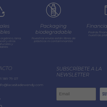
ales
Packaging
Financi
ibles
biodegradable
Podrás finan
nuestras pl
orgánico, lana,
Nuestros envios están libres de
cell y otros
plásticos ni contaminantes
turales y
ables
ACTO
SUBSCRÍBETE A LA
NEWSLETTER
1 189 79 07
nfo@lacasitadewendy.com
Email
Su
A
O