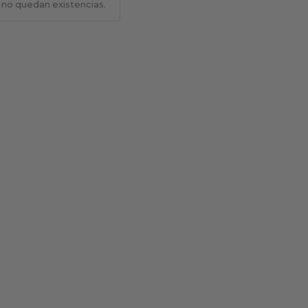
 no quedan existencias.
BOLSOS
COSMÉTICA NATURAL