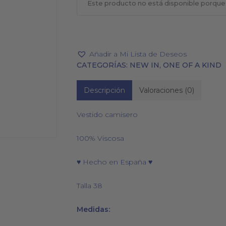
Este producto no está disponible porque
Añadir a Mi Lista de Deseos
PAÑUELOS
CALCETINES
CATEGORÍAS:
NEW IN
,
ONE OF A KIND
Descripción
Valoraciones (0)
Vestido camisero
100% Viscosa
♥ Hecho en España ♥
Talla 38
Medidas: