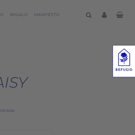
buscar
account
OS
REGALO
MANIFESTO
REFUGIO
AISY
nínsula