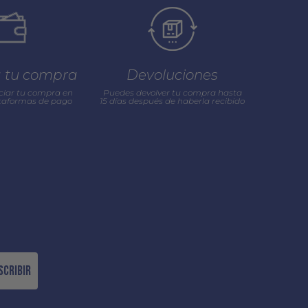
a tu compra
Devoluciones
ciar tu compra en
Puedes devolver tu compra hasta
ataformas de pago
15 días después de haberla recibido
scribir