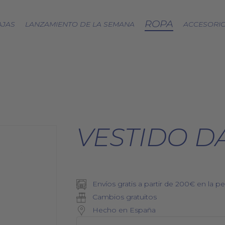
ROPA
AJAS
LANZAMIENTO DE LA SEMANA
ACCESORI
CÁPSULA SPLASH
LOA A LA TIERRA
SPRING
FRESAS SILVESTRES
VESTIDO D
BJÖRK DRESS
PICNIC
EQUINOCCIO
CÁPSULA SOFT
Envíos gratis a partir de 200€ en la pe
ZERO WASTE
Cambios gratuitos
Hecho en España