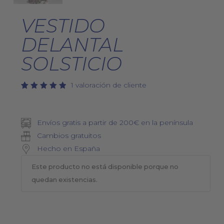
VESTIDO
DELANTAL
SOLSTICIO
1
valoración de cliente
Valorado
1
5.00
con
de 5 en
base a
Envíos gratis a partir de 200€ en la península
valoración
de un
Cambios gratuitos
cliente
Hecho en España
Este producto no está disponible porque no
quedan existencias.