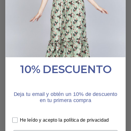
espectacular! El patrón
camisero sienta genial y
es muy comodo y fàcil de
combinar.
VESTIDO HERBARIO
MONTSE JORDANA VIADER
10% DESCUENTO
30 MAYO, 2025
Deja tu email y obtén un 10% de descuento
HABLAN DE NOSOTROS
en tu primera compra
He leído y acepto la política de privacidad