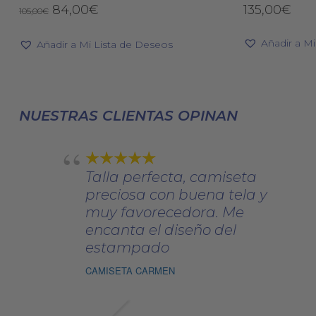
múltiples
El
El
84,00
€
135,00
€
105,00
€
variantes.
precio
precio
original
actual
Las
Añadir a M
Añadir a Mi Lista de Deseos
era:
es:
opciones
105,00€.
84,00€.
se
pueden
elegir
NUESTRAS CLIENTAS OPINAN
en
la
página
Talla perfecta, camiseta
de
preciosa con buena tela y
producto
muy favorecedora. Me
encanta el diseño del
estampado
CAMISETA CARMEN