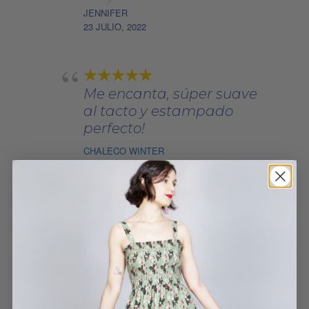
JENNIFER
23 JULIO, 2022
Me encanta, súper suave
al tacto y estampado
perfecto!
CHALECO WINTER
SUSANA
4 DICIEMBRE, 2022
Amo los estampados de
flores y este es