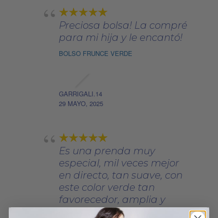
Preciosa bolsa! La compré
para mi hija y le encantó!
BOLSO FRUNCE VERDE
GARRIGALI.14
29 MAYO, 2025
Es una prenda muy
especial, mil veces mejor
en directo, tan suave, con
este color verde tan
favorecedor, amplia y
cómoda, cálida...estoy