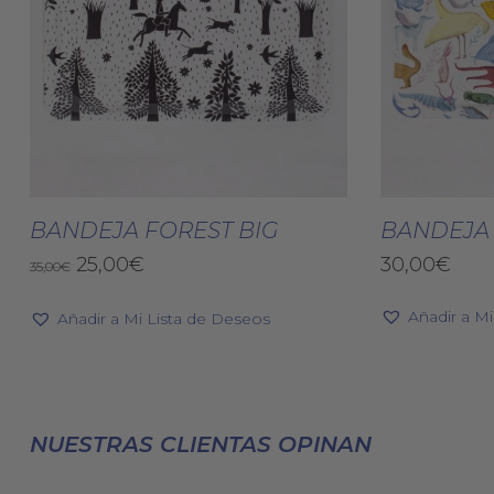
Añadir Al Carrito
BANDEJA FOREST BIG
BANDEJA
El
El
25,00
€
30,00
€
35,00
€
precio
precio
original
actual
Añadir a M
Añadir a Mi Lista de Deseos
era:
es:
35,00€.
25,00€.
NUESTRAS CLIENTAS OPINAN