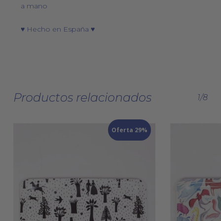
a mano
♥ Hecho en España ♥
Productos relacionados
1/8
Oferta 29%