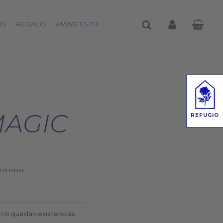
buscar
account
OS
REGALO
MANIFESTO
MAGIC
REFUGIO
nínsula
 no quedan existencias.