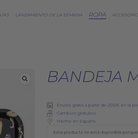
ROPA
AJAS
LANZAMIENTO DE LA SEMANA
ACCESORI
CÁPSULA SPLASH
LOA A LA TIERRA
SPRING
BANDEJA 
FRESAS SILVESTRES
BJÖRK DRESS
PICNIC
EQUINOCCIO
Envíos gratis a partir de 200€ en la pe
CÁPSULA SOFT
Cambios gratuitos
ZERO WASTE
Hecho en España
Este producto no está disponible porque