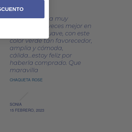
SCUENTO
Es una prenda muy
especial, mil veces mejor en
directo, tan suave, con este
color verde tan favorecedor,
amplia y cómoda,
cálida...estoy feliz por
haberla comprado. Que
maravilla
CHAQUETA ROSE
SONIA
15 FEBRERO, 2023