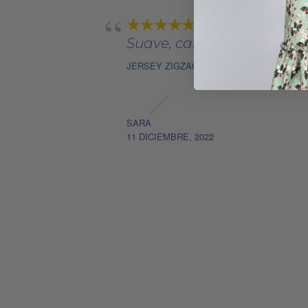
Suave, calentito y precioso
JERSEY ZIGZAG TETAS
SARA
11 DICIEMBRE, 2022