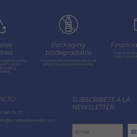
ales
Packaging
Financi
ibles
biodegradable
Podrás finan
nuestras pl
orgánico, lana,
Nuestros envios están libres de
cell y otros
plásticos ni contaminantes
turales y
ables
ACTO
SUBSCRÍBETE A LA
NEWSLETTER
1 189 79 07
nfo@lacasitadewendy.com
Email
Su