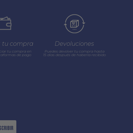
a tu compra
Devoluciones
ciar tu compra en
Puedes devolver tu compra hasta
ataformas de pago
15 días después de haberla recibido
scribir