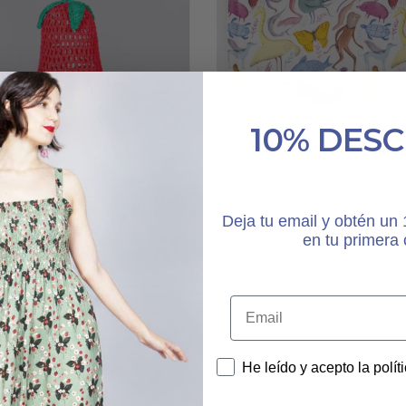
10% DES
Añadir Al Carrito
Añadir Al Carrito
ANILLA CROCHET
BANDEJA ANIMALS
Deja tu email y obtén u
SMALL
en tu primera
€
30,00
€
ir a Mi Lista de Deseos
Añadir a Mi Lista de Dese
He leído y acepto la polít