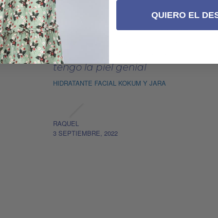
QUIERO EL DE
.
Es una crema muy nutritiva
e hidratante, la uso por la
noche y por la mañana
tengo la piel genial
HIDRATANTE FACIAL KOKUM Y JARA
RAQUEL
3 SEPTIEMBRE, 2022