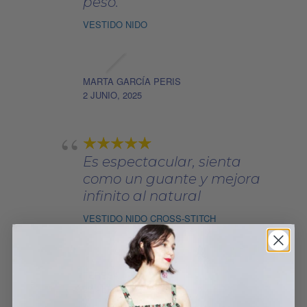
peso.
VESTIDO NIDO
MARTA GARCÍA PERIS
2 JUNIO, 2025
Es espectacular, sienta
como un guante y mejora
infinito al natural
VESTIDO NIDO CROSS-STITCH
TERESA
23 ABRIL, 2023