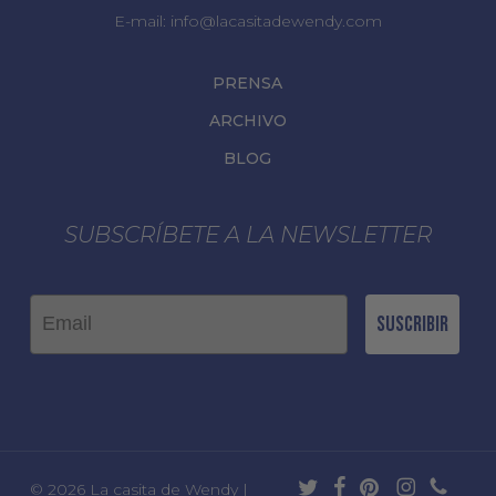
E-mail:
info@lacasitadewendy.com
PRENSA
ARCHIVO
BLOG
SUBSCRÍBETE A LA NEWSLETTER
Email
Suscribir
twitter
facebook
pinterest
instagram
phone
© 2026 La casita de Wendy |