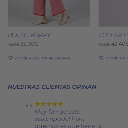
Este
producto
Seleccionar Opciones
Selec
tiene
BOLSO POPPY
COLLAR 
múltiples
El
El
El
35,00
€
43,40
42,00
€
62,00
€
variantes.
precio
precio
precio
original
actual
Las
origin
Añadir a Mi Lista de Deseos
Añadir a M
era:
es:
era:
opciones
42,00€.
35,00€.
62,00€
se
pueden
elegir
NUESTRAS CLIENTAS OPINAN
en
la
página
Muy fan de este
de
estampado! Pero
producto
además es que tiene un