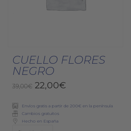
CUELLO FLORES
NEGRO
El
El
22,00
€
39,00
€
precio
precio
original
actual
Envíos gratis a partir de 200€ en la península
era:
es:
Cambios gratuitos
39,00€.
22,00€.
Hecho en España