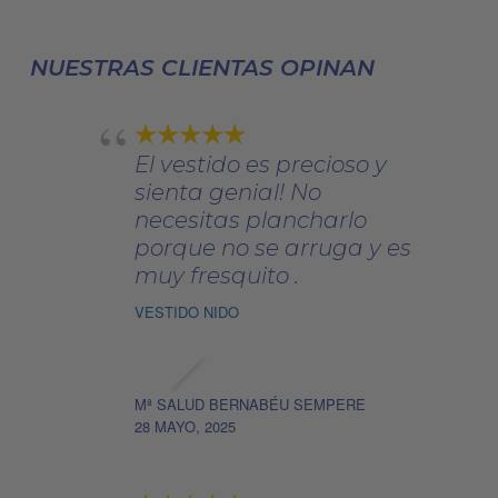
se
105,00€.
73,50€.
112,00€
pueden
NUESTRAS CLIENTAS OPINAN
elegir
en
la
página
El vestido es precioso y
de
sienta genial! No
producto
necesitas plancharlo
porque no se arruga y es
muy fresquito .
VESTIDO NIDO
Mª SALUD BERNABÉU SEMPERE
28 MAYO, 2025