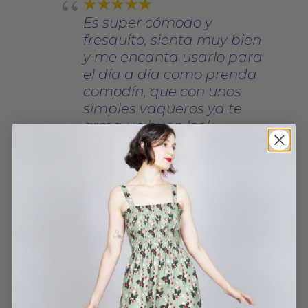
Es super cómodo y
fresquito, sienta muy bien
y me encanta usarlo para
el día a día como prenda
comodín, que con unos
simples vaqueros ya te
arma un buen look.
TOP JAPAN
NOELIA GARCÍA CAMIÑA
29 MAYO, 2025
Precioso, un color que
enamora.