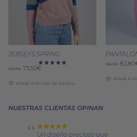
Este
producto
Seleccionar Opciones
Selec
tiene
JERSEYS SPRING
PANTALÓ
múltiples
El
82,80
138,00
€
El
El
73,50
€
variantes.
105,00
€
Valorado
precio
con
precio
precio
Las
origin
5.00
Añadir a M
original
actual
de 5
era:
Añadir a Mi Lista de Deseos
opciones
era:
es:
138,00
se
105,00€.
73,50€.
pueden
NUESTRAS CLIENTAS OPINAN
elegir
en
la
página
Un diseño precioso que