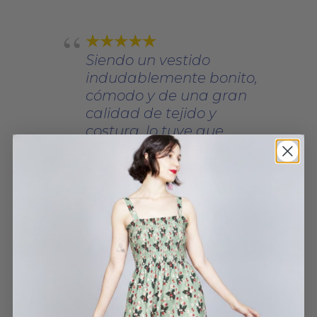
Siendo un vestido
indudablemente bonito,
cómodo y de una gran
calidad de tejido y
costura, lo tuve que
devolver porque me
quedaba demasiado
amplio. Yo soy bajita y de
complexión delgada, y
aún con la talla más
pequeña se me veía
"grandón". Si hubiera
habido una talla 36 ó XS,
me lo habría quedado
encantada porque es un