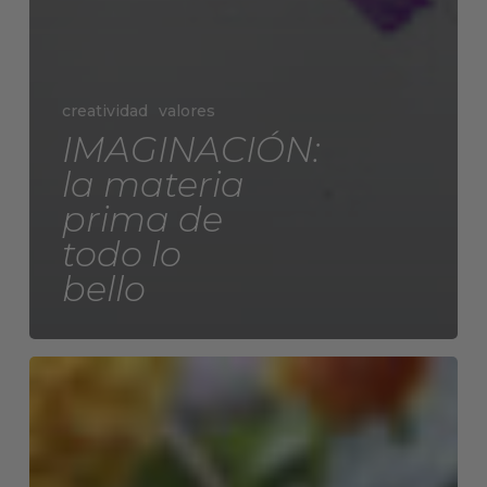
creatividad
valores
IMAGINACIÓN:
la materia
prima de
todo lo
bello
VIDA
REAL
vs
FASHION
WORLD