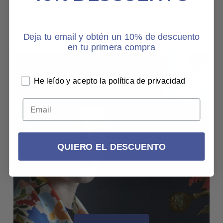
MARTÍNEZ
CA
28 MAYO, 2025
EV
Deja tu email y obtén un 10% de descuento
28
en tu primera compra
PROJECTS
He leído y acepto la política de privacidad
QUIERO EL DESCUENTO