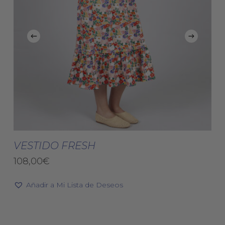
Este
Est
producto
pro
Seleccionar Opciones
tiene
tie
VESTIDO FRESH
múltiples
múl
108,00
€
variantes.
vari
Las
Las
Añadir a Mi Lista de Deseos
opciones
opc
se
se
pueden
pue