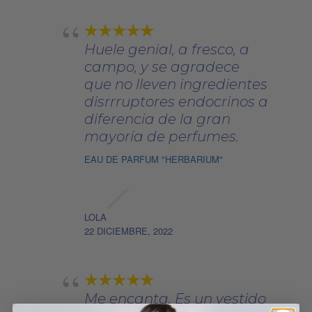
Huele genial, a fresco, a
campo, y se agradece
que no lleven ingredientes
disrrruptores endocrinos a
diferencia de la gran
mayoría de perfumes.
EAU DE PARFUM "HERBARIUM"
LOLA
22 DICIEMBRE, 2022
Me encanta. Es un vestido