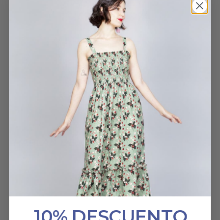
que al natural gana
muchísimo. Suave,
amoroso, bello.
VESTIDO NIDO CROSS-STITCH
MARÍA
28 JULIO, 2024
HABLAN DE NOSOTROS
10% DESCUENTO