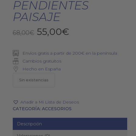
PENDIENTES
PAISAJE
El
El
55,00
€
68,00
€
precio
precio
original
actual
Envíos gratis a partir de 200€ en la península
era:
es:
Cambios gratuitos
68,00€.
55,00€.
Hecho en España
Sin existencias
Añadir a Mi Lista de Deseos
CATEGORÍA:
ACCESORIOS
Descripción