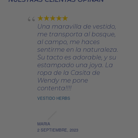
en
la
página
Una maravilla de vestido,
de
me transporta al bosque,
producto
al campo, me haces
sentirme en la naturaleza.
Su tacto es adorable, y su
estampado una joya. La
ropa de la Casita de
Wendy me pone
contenta!!!!
VESTIDO HERBS
MARIA
2 SEPTIEMBRE, 2023